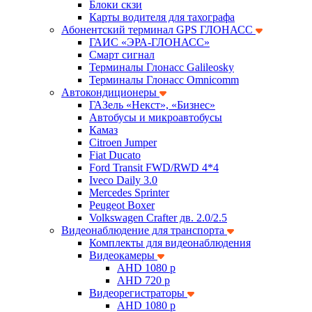
Блоки скзи
Карты водителя для тахографа
Абонентский терминал GPS ГЛОНАСС
ГАИС «ЭРА-ГЛОНАСС»
Смарт сигнал
Терминалы Глонасс Galileosky
Терминалы Глонасс Omnicomm
Автокондиционеры
ГАЗель «Некст», «Бизнес»
Автобусы и микроавтобусы
Камаз
Citroen Jumper
Fiat Ducato
Ford Transit FWD/RWD 4*4
Iveco Daily 3.0
Mercedes Sprinter
Peugeot Boxer
Volkswagen Crafter дв. 2.0/2.5
Видеонаблюдение для транспорта
Комплекты для видеонаблюдения
Видеокамеры
AHD 1080 p
AHD 720 p
Видеорегистраторы
AHD 1080 p