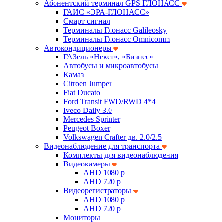
Абонентский терминал GPS ГЛОНАСС
ГАИС «ЭРА-ГЛОНАСС»
Смарт сигнал
Терминалы Глонасс Galileosky
Терминалы Глонасс Omnicomm
Автокондиционеры
ГАЗель «Некст», «Бизнес»
Автобусы и микроавтобусы
Камаз
Citroen Jumper
Fiat Ducato
Ford Transit FWD/RWD 4*4
Iveco Daily 3.0
Mercedes Sprinter
Peugeot Boxer
Volkswagen Crafter дв. 2.0/2.5
Видеонаблюдение для транспорта
Комплекты для видеонаблюдения
Видеокамеры
AHD 1080 p
AHD 720 p
Видеорегистраторы
AHD 1080 p
AHD 720 p
Мониторы