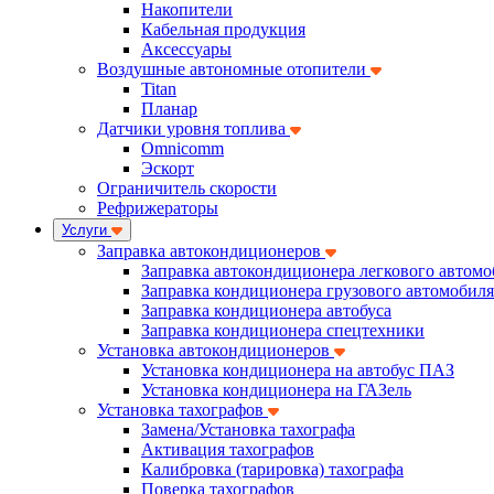
Накопители
Кабельная продукция
Аксессуары
Воздушные автономные отопители
Titan
Планар
Датчики уровня топлива
Omnicomm
Эскорт
Ограничитель скорости
Рефрижераторы
Услуги
Заправка автокондиционеров
Заправка автокондиционера легкового автомо
Заправка кондиционера грузового автомобиля
Заправка кондиционера автобуса
Заправка кондиционера спецтехники
Установка автокондиционеров
Установка кондиционера на автобус ПАЗ
Установка кондиционера на ГАЗель
Установка тахографов
Замена/Установка тахографа
Активация тахографов
Калибровка (тарировка) тахографа
Поверка тахографов