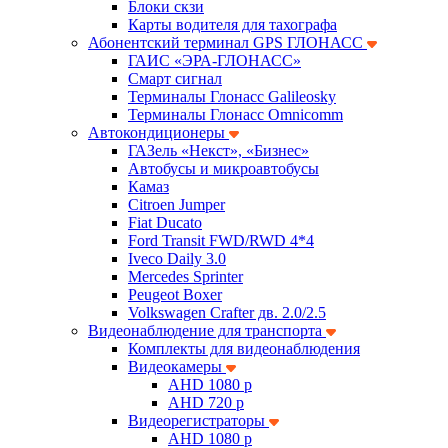
Блоки скзи
Карты водителя для тахографа
Абонентский терминал GPS ГЛОНАСС
ГАИС «ЭРА-ГЛОНАСС»
Смарт сигнал
Терминалы Глонасс Galileosky
Терминалы Глонасс Omnicomm
Автокондиционеры
ГАЗель «Некст», «Бизнес»
Автобусы и микроавтобусы
Камаз
Citroen Jumper
Fiat Ducato
Ford Transit FWD/RWD 4*4
Iveco Daily 3.0
Mercedes Sprinter
Peugeot Boxer
Volkswagen Crafter дв. 2.0/2.5
Видеонаблюдение для транспорта
Комплекты для видеонаблюдения
Видеокамеры
AHD 1080 p
AHD 720 p
Видеорегистраторы
AHD 1080 p