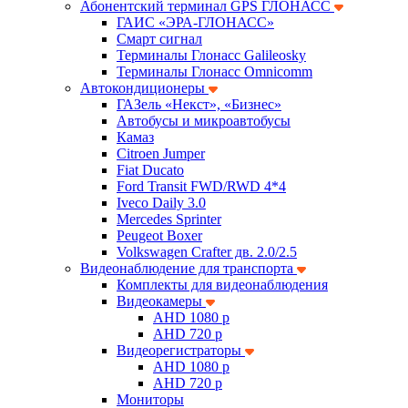
Абонентский терминал GPS ГЛОНАСС
ГАИС «ЭРА-ГЛОНАСС»
Смарт сигнал
Терминалы Глонасс Galileosky
Терминалы Глонасс Omnicomm
Автокондиционеры
ГАЗель «Некст», «Бизнес»
Автобусы и микроавтобусы
Камаз
Citroen Jumper
Fiat Ducato
Ford Transit FWD/RWD 4*4
Iveco Daily 3.0
Mercedes Sprinter
Peugeot Boxer
Volkswagen Crafter дв. 2.0/2.5
Видеонаблюдение для транспорта
Комплекты для видеонаблюдения
Видеокамеры
AHD 1080 p
AHD 720 p
Видеорегистраторы
AHD 1080 p
AHD 720 p
Мониторы