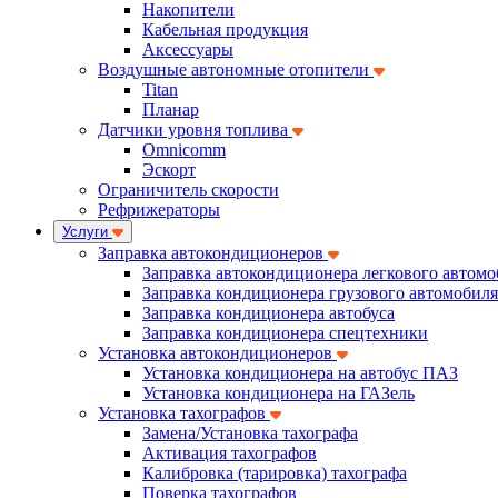
Накопители
Кабельная продукция
Аксессуары
Воздушные автономные отопители
Titan
Планар
Датчики уровня топлива
Omnicomm
Эскорт
Ограничитель скорости
Рефрижераторы
Услуги
Заправка автокондиционеров
Заправка автокондиционера легкового автомо
Заправка кондиционера грузового автомобиля
Заправка кондиционера автобуса
Заправка кондиционера спецтехники
Установка автокондиционеров
Установка кондиционера на автобус ПАЗ
Установка кондиционера на ГАЗель
Установка тахографов
Замена/Установка тахографа
Активация тахографов
Калибровка (тарировка) тахографа
Поверка тахографов