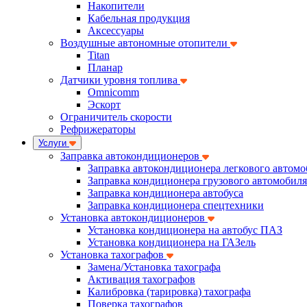
Накопители
Кабельная продукция
Аксессуары
Воздушные автономные отопители
Titan
Планар
Датчики уровня топлива
Omnicomm
Эскорт
Ограничитель скорости
Рефрижераторы
Услуги
Заправка автокондиционеров
Заправка автокондиционера легкового автомо
Заправка кондиционера грузового автомобиля
Заправка кондиционера автобуса
Заправка кондиционера спецтехники
Установка автокондиционеров
Установка кондиционера на автобус ПАЗ
Установка кондиционера на ГАЗель
Установка тахографов
Замена/Установка тахографа
Активация тахографов
Калибровка (тарировка) тахографа
Поверка тахографов