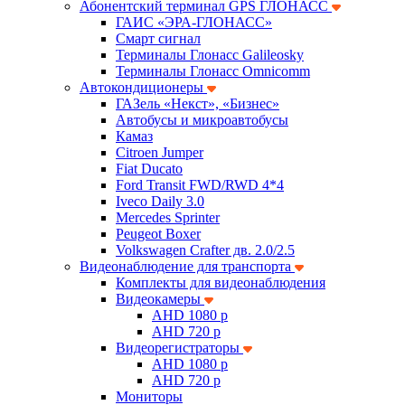
Абонентский терминал GPS ГЛОНАСС
ГАИС «ЭРА-ГЛОНАСС»
Смарт сигнал
Терминалы Глонасс Galileosky
Терминалы Глонасс Omnicomm
Автокондиционеры
ГАЗель «Некст», «Бизнес»
Автобусы и микроавтобусы
Камаз
Citroen Jumper
Fiat Ducato
Ford Transit FWD/RWD 4*4
Iveco Daily 3.0
Mercedes Sprinter
Peugeot Boxer
Volkswagen Crafter дв. 2.0/2.5
Видеонаблюдение для транспорта
Комплекты для видеонаблюдения
Видеокамеры
AHD 1080 p
AHD 720 p
Видеорегистраторы
AHD 1080 p
AHD 720 p
Мониторы