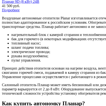
Планар 9D (8 кВт) 24В
41 500 руб.
Подробнее
Воздушные автономные отопители Planar изготавливается отеч
полностью адаптированное к российским условиям. Обогревате
транспортные средства. Планар работает автономно и не завис
нагревательный блок с камерой сгорания и теплообменни
бак для горючего (в некоторых модификациях отсутствует
топливный насос;
шланг подачи топлива;
электрические провода;
рукава воздухообмена;
пульт управления.
Принцип действия отопителя основан на нагреве воздуха, вент
сжигании горючей смеси, подаваемой в камеру сгорания из бак
Управление процессами осуществляется с работающего в режи
Салонный отопитель Планар может иметь бензиновый или дизе
параметр варьируется от 2 до 8 кВт. Оборудование выпускаетс
технической сложности устройства установку обогревателя р
Как купить автономку Планар?