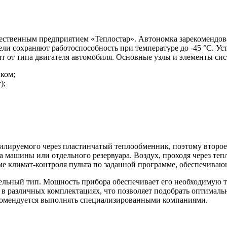
ественным предприятием «Теплостар». Автономка зарекомендовала
ли сохраняют работоспособность при температуре до -45 °C. Ус
ит от типа двигателя автомобиля. Основные узлы и элементы си
ком;
);
илируемого через пластинчатый теплообменник, поэтому второе 
а машины или отдельного резервуара. Воздух, проходя через теп
ме климат-контроля пульта по заданной программе, обеспечива
льный тип. Мощность прибора обеспечивает его необходимую те
я в различных комплектациях, что позволяет подобрать оптималь
екомендуется выполнять специализированными компаниями.