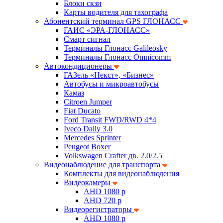
Блоки скзи
Карты водителя для тахографа
Абонентский терминал GPS ГЛОНАСС
ГАИС «ЭРА-ГЛОНАСС»
Смарт сигнал
Терминалы Глонасс Galileosky
Терминалы Глонасс Omnicomm
Автокондиционеры
ГАЗель «Некст», «Бизнес»
Автобусы и микроавтобусы
Камаз
Citroen Jumper
Fiat Ducato
Ford Transit FWD/RWD 4*4
Iveco Daily 3.0
Mercedes Sprinter
Peugeot Boxer
Volkswagen Crafter дв. 2.0/2.5
Видеонаблюдение для транспорта
Комплекты для видеонаблюдения
Видеокамеры
AHD 1080 p
AHD 720 p
Видеорегистраторы
AHD 1080 p