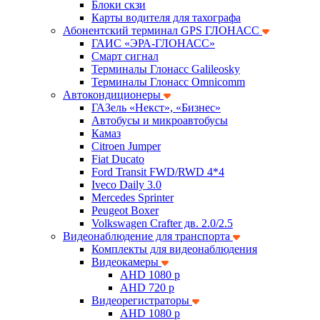
Блоки скзи
Карты водителя для тахографа
Абонентский терминал GPS ГЛОНАСС
ГАИС «ЭРА-ГЛОНАСС»
Смарт сигнал
Терминалы Глонасс Galileosky
Терминалы Глонасс Omnicomm
Автокондиционеры
ГАЗель «Некст», «Бизнес»
Автобусы и микроавтобусы
Камаз
Citroen Jumper
Fiat Ducato
Ford Transit FWD/RWD 4*4
Iveco Daily 3.0
Mercedes Sprinter
Peugeot Boxer
Volkswagen Crafter дв. 2.0/2.5
Видеонаблюдение для транспорта
Комплекты для видеонаблюдения
Видеокамеры
AHD 1080 p
AHD 720 p
Видеорегистраторы
AHD 1080 p