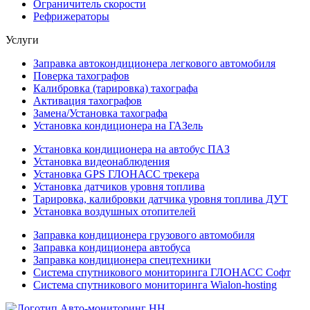
Ограничитель скорости
Рефрижераторы
Услуги
Заправка автокондиционера легкового автомобиля
Поверка тахографов
Калибровка (тарировка) тахографа
Активация тахографов
Замена/Установка тахографа
Установка кондиционера на ГАЗель
Установка кондиционера на автобус ПАЗ
Установка видеонаблюдения
Установка GPS ГЛОНАСС трекера
Установка датчиков уровня топлива
Тарировка, калибровки датчика уровня топлива ДУТ
Установка воздушных отопителей
Заправка кондиционера грузового автомобиля
Заправка кондиционера автобуса
Заправка кондиционера спецтехники
Система спутникового мониторинга ГЛОНАСС Софт
Система спутникового мониторинга Wialon-hosting