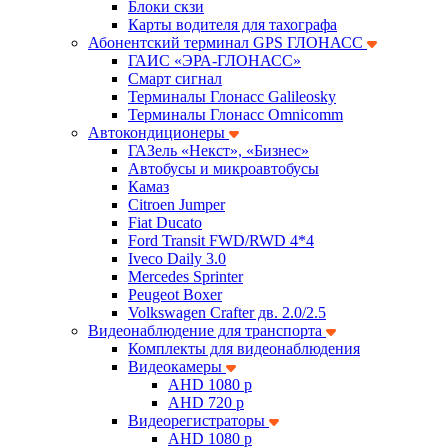
Блоки скзи
Карты водителя для тахографа
Абонентский терминал GPS ГЛОНАСС
ГАИС «ЭРА-ГЛОНАСС»
Смарт сигнал
Терминалы Глонасс Galileosky
Терминалы Глонасс Omnicomm
Автокондиционеры
ГАЗель «Некст», «Бизнес»
Автобусы и микроавтобусы
Камаз
Citroen Jumper
Fiat Ducato
Ford Transit FWD/RWD 4*4
Iveco Daily 3.0
Mercedes Sprinter
Peugeot Boxer
Volkswagen Crafter дв. 2.0/2.5
Видеонаблюдение для транспорта
Комплекты для видеонаблюдения
Видеокамеры
AHD 1080 p
AHD 720 p
Видеорегистраторы
AHD 1080 p