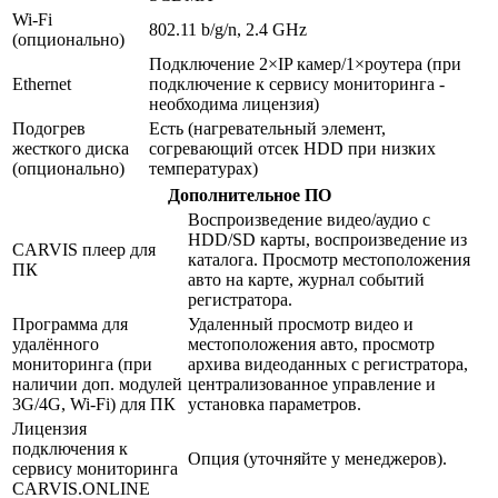
Wi-Fi
802.11 b/g/n, 2.4 GHz
(опционально)
Подключение 2×IP камер/1×роутера (при
Ethernet
подключение к сервису мониторинга -
необходима лицензия)
Подогрев
Есть (нагревательный элемент,
жесткого диска
согревающий отсек HDD при низких
(опционально)
температурах)
Дополнительное ПО
Воспроизведение видео/аудио с
HDD/SD карты, воспроизведение из
CARVIS плеер для
каталога. Просмотр местоположения
ПК
авто на карте, журнал событий
регистратора.
Программа для
Удаленный просмотр видео и
удалённого
местоположения авто, просмотр
мониторинга (при
архива видеоданных с регистратора,
наличии доп. модулей
централизованное управление и
3G/4G, Wi-Fi) для ПК
установка параметров.
Лицензия
подключения к
Опция (уточняйте у менеджеров).
сервису мониторинга
CARVIS.ONLINE