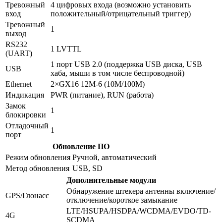
Тревожный
4 цифровых входа (возможно установить
вход
положительный/отрицательный триггер)
Тревожный
1
выход
RS232
1 LVTTL
(UART)
1 порт USB 2.0 (поддержка USB диска, USB
USB
хаба, мыши в том числе беспроводной)
Ethernet
2×GX16 12М-6 (10M/100M)
Индикация
PWR (питание), RUN (работа)
Замок
1
блокировки
Отладочный
1
порт
Обновление ПО
Режим обновления
Ручной, автоматический
Метод обновления
USB, SD
Дополнительные модули
Обнаружение штекера антенны включение/
GPS/Глонасс
отключение/короткое замыкание
LTE/HSUPA/HSDPA/WCDMA/EVDO/TD-
4G
SCDMA