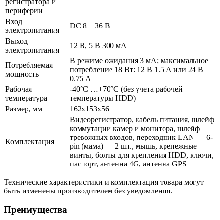
регистратора и
периферии
Вход
DC 8 – 36 В
электропитания
Выход
12 В, 5 В 300 мA
электропитания
В режиме ожидания 3 мA; максимальное
Потребляемая
потребление 18 Вт: 12 В 1.5 A или 24 В
мощность
0.75 A
Рабочая
-40°C …+70°C (без учета рабочей
температура
температуры HDD)
Размер, мм
162x153x56
Видеорегистратор, кабель питания, шлейф
коммутации камер и монитора, шлейф
тревожных входов, переходник LAN — 6-
Комплектация
pin (мама) — 2 шт., мышь, крепежные
винты, болты для крепления HDD, ключи,
паспорт, антенна 4G, антенна GPS
Технические характеристики и комплектация товара могут
быть изменены производителем без уведомления.
Преимущества