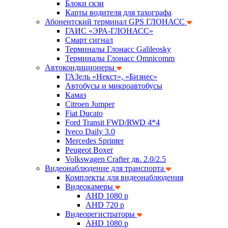
Блоки скзи
Карты водителя для тахографа
Абонентский терминал GPS ГЛОНАСС
ГАИС «ЭРА-ГЛОНАСС»
Смарт сигнал
Терминалы Глонасс Galileosky
Терминалы Глонасс Omnicomm
Автокондиционеры
ГАЗель «Некст», «Бизнес»
Автобусы и микроавтобусы
Камаз
Citroen Jumper
Fiat Ducato
Ford Transit FWD/RWD 4*4
Iveco Daily 3.0
Mercedes Sprinter
Peugeot Boxer
Volkswagen Crafter дв. 2.0/2.5
Видеонаблюдение для транспорта
Комплекты для видеонаблюдения
Видеокамеры
AHD 1080 p
AHD 720 p
Видеорегистраторы
AHD 1080 p