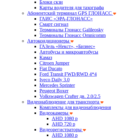
Блоки скзи
Карты водителя для тахографа
Абонентский терминал GPS ГЛОНАСС
ГАИС «ЭРА-ГЛОНАСС»
Смарт сигнал
Терминалы Глонасс Galileosky
Терминалы Глонасс Omnicomm
Автокондиционеры
ГАЗель «Некст», «Бизнес»
Автобусы и микроавтобусы
Камаз
Citroen Jumper
Fiat Ducato
Ford Transit FWD/RWD 4*4
Iveco Daily 3.0
Mercedes Sprinter
Peugeot Boxer
Volkswagen Crafter дв. 2.0/2.5
Видеонаблюдение для транспорта
Комплекты для видеонаблюдения
Видеокамеры
AHD 1080 p
AHD 720 p
Видеорегистраторы
AHD 1080 p