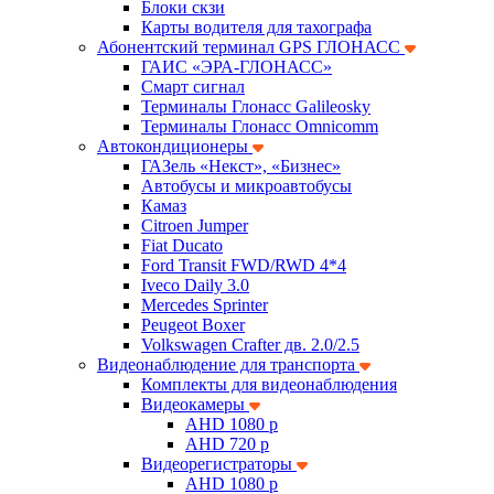
Блоки скзи
Карты водителя для тахографа
Абонентский терминал GPS ГЛОНАСС
ГАИС «ЭРА-ГЛОНАСС»
Смарт сигнал
Терминалы Глонасс Galileosky
Терминалы Глонасс Omnicomm
Автокондиционеры
ГАЗель «Некст», «Бизнес»
Автобусы и микроавтобусы
Камаз
Citroen Jumper
Fiat Ducato
Ford Transit FWD/RWD 4*4
Iveco Daily 3.0
Mercedes Sprinter
Peugeot Boxer
Volkswagen Crafter дв. 2.0/2.5
Видеонаблюдение для транспорта
Комплекты для видеонаблюдения
Видеокамеры
AHD 1080 p
AHD 720 p
Видеорегистраторы
AHD 1080 p