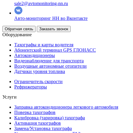
sale2@avtomonitoring-nn.ru
Авто-мониторинг НН во Вконтакте
Обратная связь
Заказать звонок
Оборудование
Тахографы и карты водителя
Абонентский терминал GPS ГЛОНАСС
Автокондиционеры
Видеонаблюдение для транспорта
Воздушные автономные отопители
Датчики уровня топлива
Ограничитель скорости
Рефрижераторы
Услуги
Заправка автокондиционера легкового автомобиля
Поверка тахографов
Калибровка (тарировка) тахографа
Активация тахографов
Замена/Установка тахографа