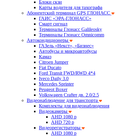
Блоки скзи
Карты водителя для тахографа
Абонентский терминал GPS ГЛОНАСС
ГАИС «ЭРА-ГЛОНАСС»
Смарт сигнал
Терминалы Глонасс Galileosky
Терминалы Глонасс Omnicomm
Автокондиционеры
ГАЗель «Некст», «Бизнес»
Автобусы и микроавтобусы
Камаз
Citroen Jumper
Fiat Ducato
Ford Transit FWD/RWD 4*4
Iveco Daily 3.0
Mercedes Sprinter
Peugeot Boxer
Volkswagen Crafter дв. 2.0/2.5
Видеонаблюдение для транспорта
Комплекты для видеонаблюдения
Видеокамеры
AHD 1080 p
AHD 720 p
Видеорегистраторы
AHD 1080 p