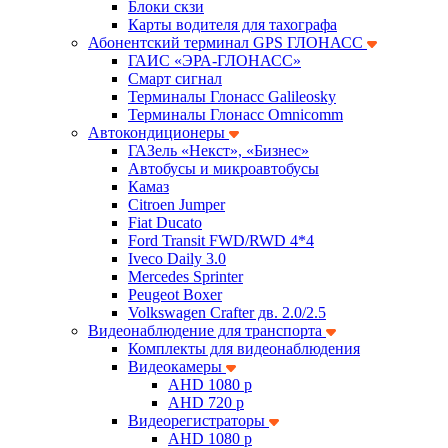
Блоки скзи
Карты водителя для тахографа
Абонентский терминал GPS ГЛОНАСС
ГАИС «ЭРА-ГЛОНАСС»
Смарт сигнал
Терминалы Глонасс Galileosky
Терминалы Глонасс Omnicomm
Автокондиционеры
ГАЗель «Некст», «Бизнес»
Автобусы и микроавтобусы
Камаз
Citroen Jumper
Fiat Ducato
Ford Transit FWD/RWD 4*4
Iveco Daily 3.0
Mercedes Sprinter
Peugeot Boxer
Volkswagen Crafter дв. 2.0/2.5
Видеонаблюдение для транспорта
Комплекты для видеонаблюдения
Видеокамеры
AHD 1080 p
AHD 720 p
Видеорегистраторы
AHD 1080 p